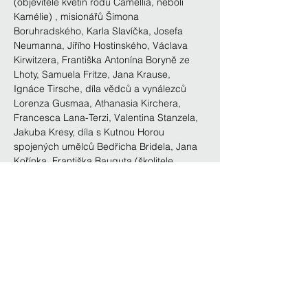
(objevitele květin rodu Camellia, neboli 
Kamélie) , misionářů Šimona 
Boruhradského, Karla Slavíčka, Josefa 
Neumanna, Jiřího Hostinského, Václava 
Kirwitzera, Františka Antonína Boryně ze 
Lhoty, Samuela Fritze, Jana Krause, 
Ignáce Tirsche, díla vědců a vynálezců 
Lorenza Gusmaa, Athanasia Kirchera, 
Francesca Lana-Terzi, Valentina Stanzela, 
Jakuba Kresy, díla s Kutnou Horou 
spojených umělců Bedřicha Bridela, Jana 
Kořínka, Františka Bauguta (školitele 
Matyáše Brauna). Jezuity byli i národní 
buditelé Bohuslav Balbín a Josef 
Dobrovský. Jezuité byli především 
hospodáři, zakladatelé lékáren, 
zakladatelé školství. Učitelé, kteří vychovali 
osvícence, kteří své učitele zničili…