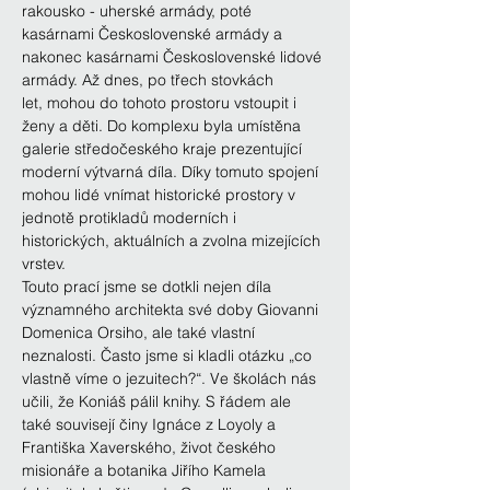
rakousko - uherské armády, poté 
kasárnami Československé armády a 
nakonec kasárnami Československé lidové 
armády. Až dnes, po třech stovkách
let, mohou do tohoto prostoru vstoupit i 
ženy a děti. Do komplexu byla umístěna 
galerie středočeského kraje prezentující 
moderní výtvarná díla. Díky tomuto spojení 
mohou lidé vnímat historické prostory v 
jednotě protikladů moderních i 
historických, aktuálních a zvolna mizejících 
vrstev.
Touto prací jsme se dotkli nejen díla 
významného architekta své doby Giovanni 
Domenica Orsiho, ale také vlastní 
neznalosti. Často jsme si kladli otázku „co 
vlastně víme o jezuitech?“. Ve školách nás 
učili, že Koniáš pálil knihy. S řádem ale 
také souvisejí činy Ignáce z Loyoly a 
Františka Xaverského, život českého 
misionáře a botanika Jiřího Kamela 