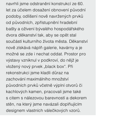
navrhli jsme odstranění konstrukcí ze 60. 
let za účelem dosažení obnovení původní 
podoby, odlišení nově navržených prvků 
od původních, zpřístupnění hradební 
bašty a oživení bývalého hospodářského 
dvora děkanství tak, aby se opět stal 
součástí kulturního života města. Děkanství 
nově získává náplň galerie, kavárny a je 
možné se zde i nechat oddat. Prostor pro 
výstavy vzniknul v podkroví, do nějž je 
vložený nový prvek „black box“. Při 
rekonstrukci jsme kladli důraz na 
zachování maximálního množství 
původních prvků včetně výplní otvorů či 
kachlových kamen, pracovali jsme také 
s citem s nálezovou barevností a dekorem 
stěn, na který jsme navázali doplňujícím 
designem vlastních válečkových vzorů.